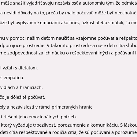
a môže snažiť vyjadriť svoju nezávislosť a autonomiu tým, že odmiet
ťa nevidí dôvody na to, prečo by malo počúvať, môže byť neochotné
ôže byť ovplyvnené emóciami ako hnev, úzkosť alebo smútok, čo mô
hu v pomoci našim deťom naučiť sa vzájomne počúvať a rešpektov
porujúce prostredie. V takomto prostredí sa naše deti cítia slob
me zodpovednosť za ich náuku o rešpektovaní iných a počúvaní ic
i vzťah s dieťaťom.
 s empatiou.
vidlách a hraniciach.
čo je dôležité počúvať.
roly a nezávislosti v rámci primeraných hraníc.
i riešení jeho emocionálnych potrieb.
, ktorý vyžaduje trpezlivosť, porozumenie a komunikáciu. S lásk
eti cítia rešpektované a rodičia cítia, že sú počúvaní a porozume