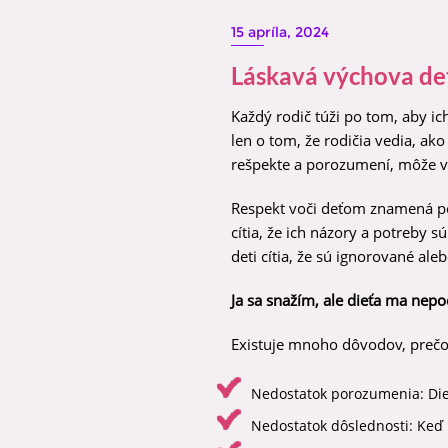
15 apríla, 2024
Láskavá výchova de
Každý rodič túži po tom, aby i
len o tom, že rodičia vedia, ak
rešpekte a porozumení, môže v
Respekt voči deťom znamená počú
cítia, že ich názory a potreby 
deti cítia, že sú ignorované al
Ja sa snažím, ale dieťa ma nep
Existuje mnoho dôvodov, prečo 
Nedostatok porozumenia: Dieť
Nedostatok dôslednosti: Keď 