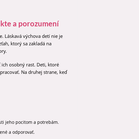
ekte a porozumení
. Láskavá výchova detí nie je
zťah, ktorý sa zakladá na
ry.
ich osobný rast. Deti, ktoré
upracovať. Na druhej strane, keď
sti jeho pocitom a potrebám.
tené a odporovať.