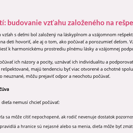
tí: budovanie vzťahu založeného na rešp
ch vzťah s deťmi bol založený na láskyplnom a vzájomnom rešpekte
o na deti hovoriť, ale aj o tom, ako počúvať a porozumieť deťom. V
iesť k harmonickému prostrediu plnému lásky a vzájomnej podpo
vať ich názory a pocity, uznávať ich individualitu a podporovať 
sú rešpektované, majú tendenciu byť viac otvorené a ochotné spol
ebo neuznané, môžu prejaviť odpor a neochotu počúvať.
očúva
dieťa nemusí chcieť počúvať:
a sa môže cítiť nepochopené, ak rodič nevenuje dostatok pozorno
pravidlá a hranice sú nejasné alebo sa menia, dieťa môže byť zmä