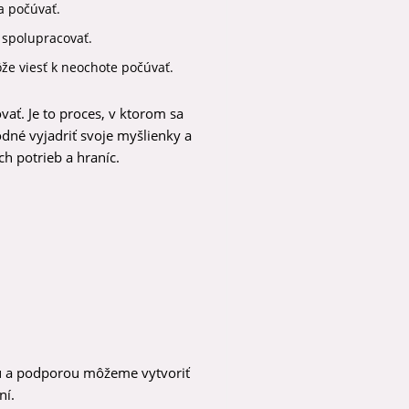
a počúvať.
 spolupracovať.
že viesť k neochote počúvať.
ať. Je to proces, v ktorom sa
odné vyjadriť svoje myšlienky a
h potrieb a hraníc.
ou a podporou môžeme vytvoriť
ní.