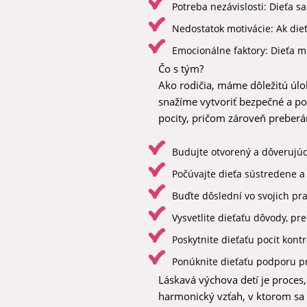
Potreba nezávislosti: Dieťa s
Nedostatok motivácie: Ak die
Emocionálne faktory: Dieťa m
Čo s tým?
Ako rodičia, máme dôležitú úlo
snažíme vytvoriť bezpečné a pod
pocity, pričom zároveň preberá
Budujte otvorený a dôverujúc
Počúvajte dieťa sústredene a
Buďte dôslední vo svojich pra
Vysvetlite dieťaťu dôvody, pre
Poskytnite dieťaťu pocit kont
Ponúknite dieťaťu podporu pr
Láskavá výchova detí je proces
harmonický vzťah, v ktorom sa d