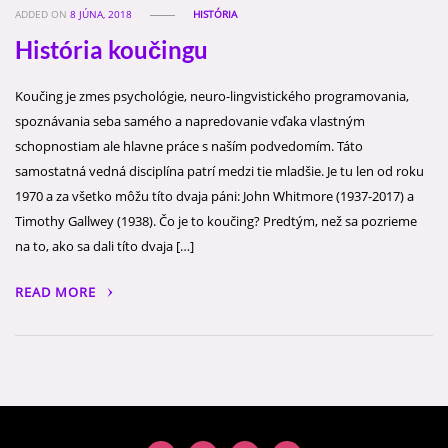
ADDED ON
8 JÚNA, 2018
HISTÓRIA
História koučingu
Koučing je zmes psychológie, neuro-lingvistického programovania,
spoznávania seba samého a napredovanie vďaka vlastným
schopnostiam ale hlavne práce s naším podvedomím. Táto
samostatná vedná disciplína patrí medzi tie mladšie. Je tu len od roku
1970 a za všetko môžu títo dvaja páni: John Whitmore (1937-2017) a
Timothy Gallwey (1938). Čo je to koučing? Predtým, než sa pozrieme
na to, ako sa dali títo dvaja […]
READ MORE